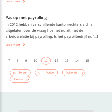
Lees meer
Pas op met payrolling
In 2012 hebben verschillende kantonrechters zich al
uitgelaten over de vraag hoe het nu zit met de
arbeidsrelatie bij payrolling. Is het payrollbedrijf nu[...]
Lees meer
7
8
9
10
11
12
13
14
15
Eerste
Vorige
Volgende
Laatste