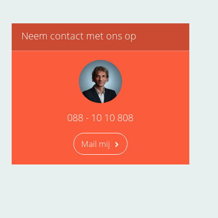
Neem contact met ons op
088 - 10 10 808
Mail mij