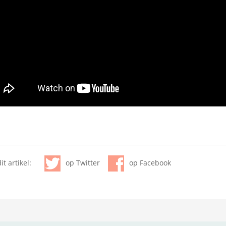
it artikel:
op Twitter
op Facebook