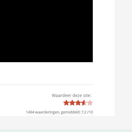
Waardeer deze site:
1494
waarderingen, gemiddeld:
7.2
/
10