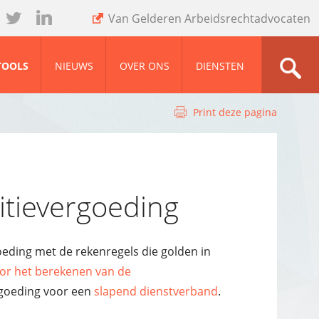
Van Gelderen Arbeidsrechtadvocaten
wit
ink
ter
ed
TOOLS
NIEUWS
OVER ONS
DIENSTEN
Print deze pagina
itievergoeding
oeding met de rekenregels die golden in
or het berekenen van de
ergoeding voor een
slapend dienstverband
.