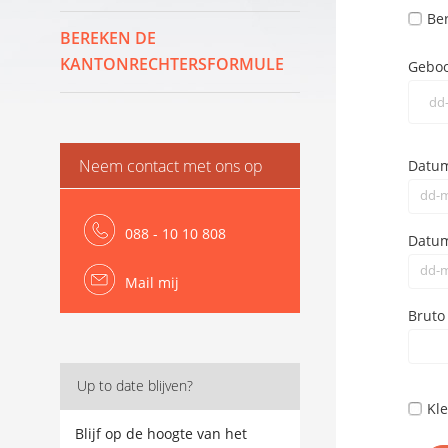
Ber
BEREKEN DE
KANTONRECHTERSFORMULE
Gebo
Neem contact met ons op
Datum
088 - 10 10 808
Datum
Mail mij
Brut
Up to date blijven?
Kl
Blijf op de hoogte van het