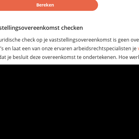
stellingsovereenkomst checken
uridische check op je vaststellingsovereenkomst is geen o
o’s en laat een van onze ervaren arbeidsrechtspecialisten je
at je besluit deze overeenkomst te ondertekenen. Hoe werkt