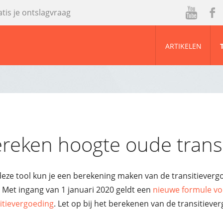
atis je ontslagvraag
ou
ac
tu
eb
ARTIKELEN
be
oo
k
reken hoogte oude trans
eze tool kun je een berekening maken van de transitieverg
 Met ingang van 1 januari 2020 geldt een
nieuwe formule vo
itievergoeding
. Let op bij het berekenen van de transitiev