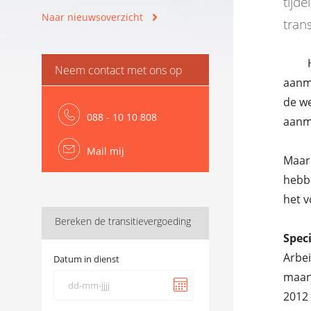
tijd
Naar nieuwsoverzicht
tran
Neem contact met ons op
aanme
de we
088 - 10 10 808
aanme
Mail mij
Maar 
hebb
het v
Bereken de transitievergoeding
Speci
Arbei
Datum in dienst
maand
2012 