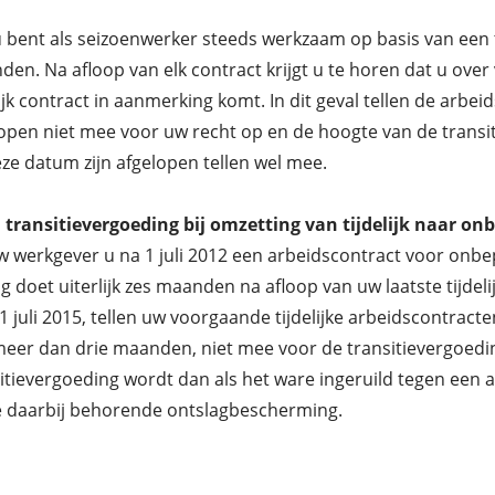
u bent als seizoenwerker steeds werkzaam op basis van een 
en. Na afloop van elk contract krijgt u te horen dat u ove
lijk contract in aanmerking komt. In dit geval tellen de arbeid
open niet mee voor uw recht op en de hoogte van de transiti
ze datum zijn afgelopen tellen wel mee.
 transitievergoeding bij omzetting van tijdelijk naar on
w werkgever u na 1 juli 2012 een arbeidscontract voor onbe
g doet uiterlijk zes maanden na afloop van uw laatste tijdeli
1 juli 2015, tellen uw voorgaande tijdelijke arbeidscontrac
eer dan drie maanden, niet mee voor de transitievergoed
itievergoeding wordt dan als het ware ingeruild tegen een
e daarbij behorende ontslagbescherming.