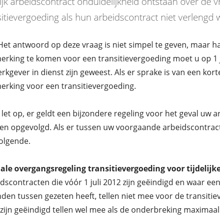
elijk arbeidscontract onduidelijkheid ontstaan over de 
sitievergoeding als hun arbeidscontract niet verlengd 
Het antwoord op deze vraag is niet simpel te geven, maar ha
rking te komen voor een transitievergoeding moet u op 1 juli
rkgever in dienst zijn geweest. Als er sprake is van een kor
rking voor een transitievergoeding.
let op, er geldt een bijzondere regeling voor het geval uw 
en opgevolgd. Als er tussen uw voorgaande arbeidscontrac
olgende.
ale overgangsregeling transitievergoeding voor tijdelij
dscontracten die vóór 1 juli 2012 zijn geëindigd en waar e
en tussen gezeten heeft, tellen niet mee voor de transitiev
zijn geëindigd tellen wel mee als de onderbreking maximaa