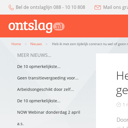
Bel de ontslaglijn 088 - 10 10 808
Mail ons gr
Home
»
Nieuws
»
Heb ik met een tijdelijk contract nu wel of geen
MEER NIEUWS...
De 10 opmerkelijkste...
He
Geen transitievergoeding voor...
ge
Arbeidsongeschikt door zelf...
De 10 opmerkelijkste...
1 
NOW Webinar donderdag 2 april
Door
a.s.