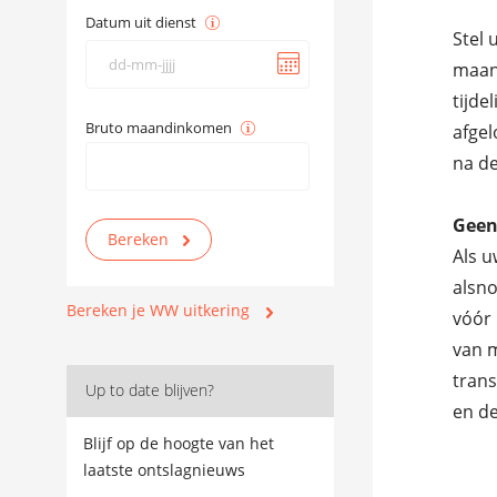
Datum uit dienst
Stel 
maand
tijde
Bruto maandinkomen
afgel
na de
Geen
Als u
alsno
Bereken je WW uitkering
vóór 
van m
trans
Up to date blijven?
en d
Blijf op de hoogte van het
laatste ontslagnieuws