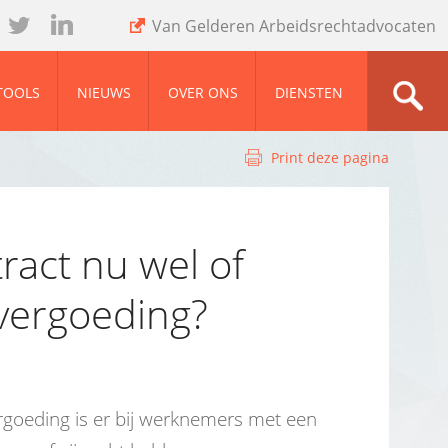
Van Gelderen Arbeidsrechtadvocaten
wit
ink
ter
ed
TOOLS
NIEUWS
OVER ONS
DIENSTEN
Print deze pagina
tract nu wel of
evergoeding?
rgoeding is er bij werknemers met een