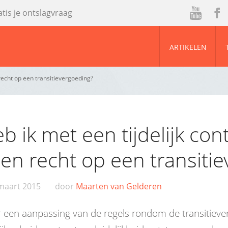
atis je ontslagvraag
ou
ac
tu
eb
ARTIKELEN
be
oo
k
 recht op een transitievergoeding?
b ik met een tijdelijk con
en recht op een transiti
maart 2015
door
Maarten van Gelderen
 een aanpassing van de regels rondom de transitieve