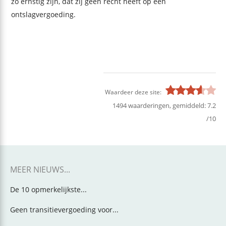
zo ernstig zijn, dat zij geen recht heeft op een
ontslagvergoeding.
Waardeer deze site:
1494
waarderingen, gemiddeld:
7.2
/
10
MEER NIEUWS...
De 10 opmerkelijkste...
Geen transitievergoeding voor...