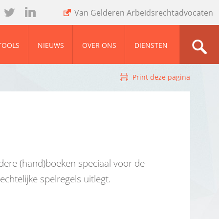
Van Gelderen Arbeidsrechtadvocaten
wit
ink
ter
ed
TOOLS
NIEUWS
OVER ONS
DIENSTEN
Print deze pagina
dere (hand)boeken speciaal voor de
chtelijke spelregels uitlegt.