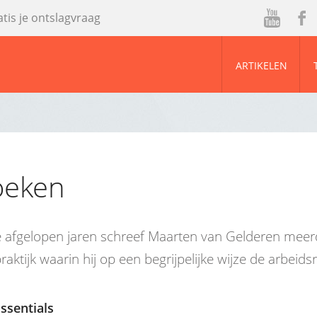
atis je ontslagvraag
ou
ac
tu
eb
ARTIKELEN
be
oo
k
oeken
e afgelopen jaren schreef Maarten van Gelderen meer
aktijk waarin hij op een begrijpelijke wijze de arbeidsre
ssentials