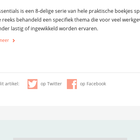
sentials is een 8-delige serie van hele praktische boekjes s
e reeks behandeld een specifiek thema die voor veel werkge
nder lastig of ingewikkeld worden ervaren.
meer
it artikel:
op Twitter
op Facebook