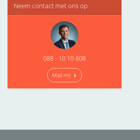
Neem contact met ons op
088 - 10 10 808
Mail mij