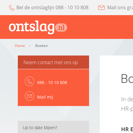
Bel de ontslaglijn 088 - 10 10 808
Mail ons gr
Home
»
Boeken
Neem contact met ons op
B
088 - 10 10 808
Mail mij
In d
HR-pr
Up to date blijven?
HR E